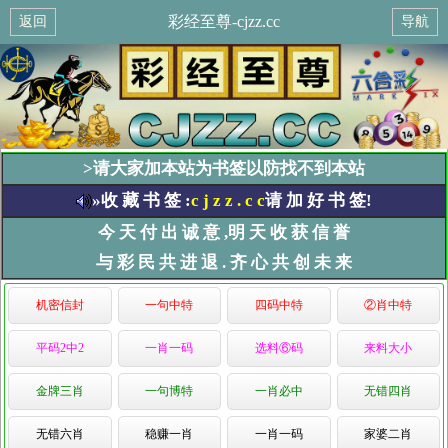
彩经至尊-cjzz.cc
返回
导航
>请大家加本站为书签以防找不到本站
»收 藏 书 签 :
c j z z . c c
请 加 好 书 签!
今 天 付 出 诚 意 ,明 天 收 获 信 誉
与 彩 民 共 进 退 . 齐 心 共 创 未 来
机密信封
一句中特
四码中特
②肖中特
平码2中2
一肖一码
选料⑥码
来料大小
金牌三肖
一句博特
一肖必中
无错四肖
无错六肖
稳赚一肖
一肖一码
家婆二肖