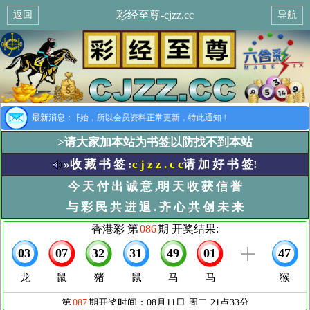
彩经至尊-cjzz.cc
返回
导航
提示：8月1日开始，所以会员资料正常更新，特此通知！
最新消息：
>请大家加本站为书签以防找不到本站
»收 藏 书 签 :
c j z z . c c
请 加 好 书 签!
今 天 付 出 诚 意 ,明 天 收 获 信 誉
与 彩 民 共 进 退 . 齐 心 共 创 未 来