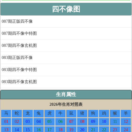
四不像图
087期正版四不像
087期四不像中特图
087期四不像玄机图
083期正版四不像
083期四不像中特图
083期四不像玄机图
生肖属性
2026年生肖对照表
马
蛇
龙
兔
虎
牛
鼠
猪
狗
鸡
猴
羊
01
02
03
04
05
06
07
08
09
10
11
12
13
14
15
16
17
18
19
20
21
22
23
24