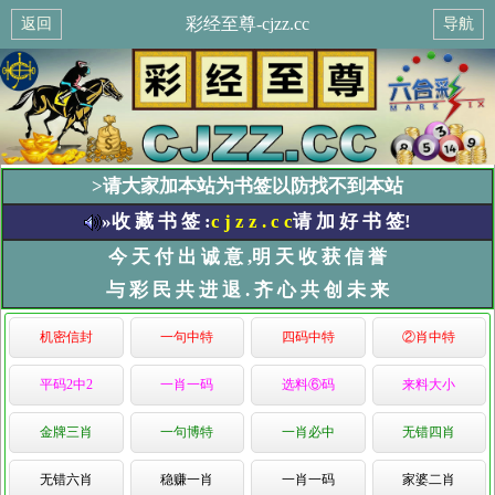
彩经至尊-cjzz.cc
返回
导航
>请大家加本站为书签以防找不到本站
»收 藏 书 签 :
c j z z . c c
请 加 好 书 签!
今 天 付 出 诚 意 ,明 天 收 获 信 誉
与 彩 民 共 进 退 . 齐 心 共 创 未 来
机密信封
一句中特
四码中特
②肖中特
平码2中2
一肖一码
选料⑥码
来料大小
金牌三肖
一句博特
一肖必中
无错四肖
无错六肖
稳赚一肖
一肖一码
家婆二肖