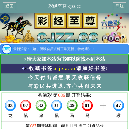
彩经至尊-cjzz.cc
返回
导航
提示：8月1日开始，所以会员资料正常更新，特此通知！
最新消息：
>请大家加本站为书签以防找不到本站
»收 藏 书 签 :
c j z z . c c
请 加 好 书 签!
今 天 付 出 诚 意 ,明 天 收 获 信 誉
与 彩 民 共 进 退 . 齐 心 共 创 未 来