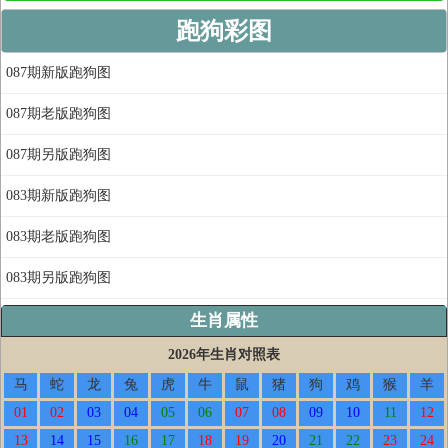
跑狗彩图
087期新版跑狗图
087期老版跑狗图
087期另版跑狗图
083期新版跑狗图
083期老版跑狗图
083期另版跑狗图
生肖属性
2026年生肖对照表
马
蛇
龙
兔
虎
牛
鼠
猪
狗
鸡
猴
羊
01
02
03
04
05
06
07
08
09
10
11
12
13
14
15
16
17
18
19
20
21
22
23
24